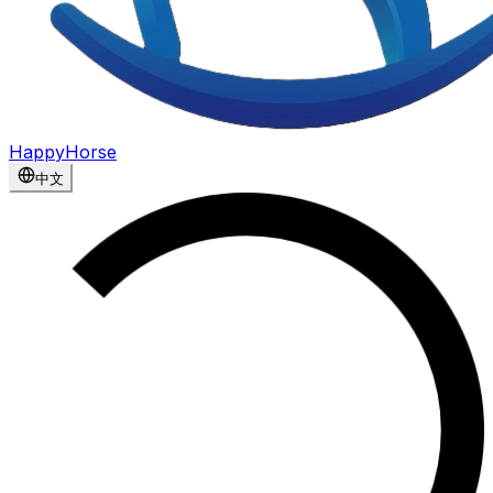
HappyHorse
中文